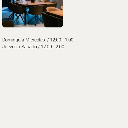
Domingo a Miercoles / 12:00 - 1:00
Jueves a Sábado / 12:00 - 2:00
Contacto
+34 971 718 274
barnicolas@grupoamida.com
Plaça del Mercat, 19
07001 Palma, Illes Balears
Síguenos
Instagram
Empresa
Trabaja con Nosotros